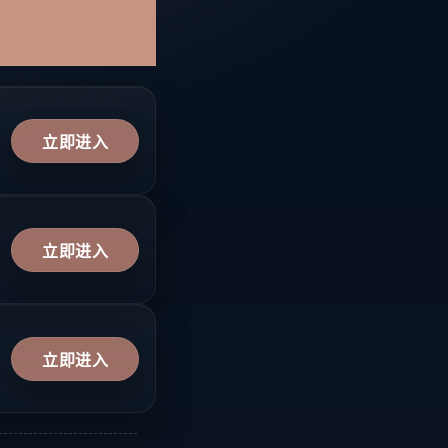
立即进入
立即进入
立即进入